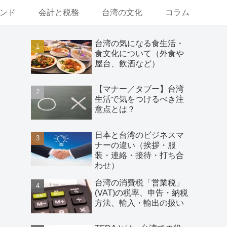
ンド
会計と税務
台湾の文化
コラム
台湾の気になる食生活・
食文化について（外食や
屋台、飲酒など）
【マナー／タブー】台湾
生活で気をつけるべき注
意点とは？
日本と台湾のビジネスマ
ナーの違い（挨拶・服
装・連絡・接待・打ち合
わせ）
台湾の消費税「営業税」
(VAT)の税率、申告・納税
方法、輸入・輸出の扱い