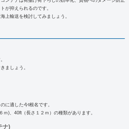
、コンテナは荷揚げ荷下ろしの効率化、貨物へのダメージ防止
ストが抑えられるのです。
は海上輸送を検討してみましょう。
す。
おきましょう。
のに適した今t根名です。
さ６ｍ)、40ft（長さ１２ｍ）の種類があります。
ナ)