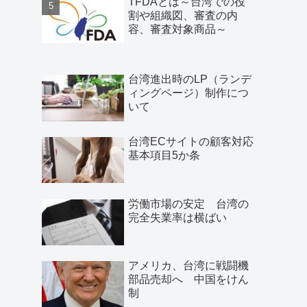
TFDAとは～台湾での役
割や組織図、審査の内
容、審査対象商品～
台湾進出時のLP（ランデ
ィングページ）制作につ
いて
台湾ECサイトの顧客対応
基本項目5か条
労働市場の安定 台湾の
完全失業率は横ばい
アメリカ、台湾に戦闘機
部品売却へ 中国をけん
制